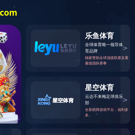
010-62981717
服务热线：
关于我们
XINGKONG.COM
>
行业新闻