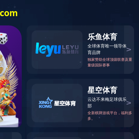
010-62981717
服务热线：
关于我们
XINGKONG.COM
>
行业新闻