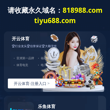
XINGKONG.COM
行业新闻
XINGKONG.COM
>
行业新闻