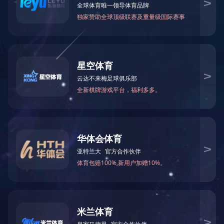
快速导航
产品中心
XINGKONG.COM-星空（中国）
仓储机器人
停车机器人
重载AGV
AGV叉车
变电站/库房/智能巡检机
直角坐标机器人
立体库