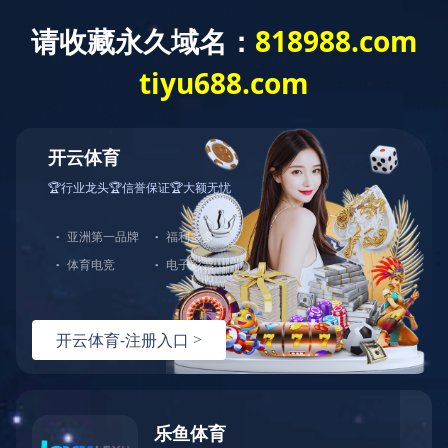
XINGKONG.COM
产品中心
XINGKONG.COM
>
产品中心
>
立体库