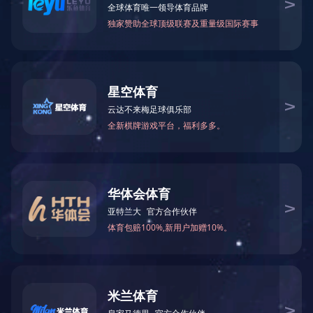
快速导航
产品中心
XINGKONG.COM-星空（中国）
仓储机器人
停车机器人
重载AGV
AGV叉车
变电站/库房/智能巡检机
直角坐标机器人
立体库